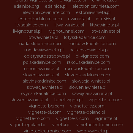
edalnice.org
edalnice.pl
electronicavinieta.com
electroniceviniete.com
estoniawinieta.pl
estonskadalnice.com
ewinieta.pl
info365.pl
litvadalnice.com
litwa-winieta.pl
litwawinieta.pl
livignotunel.pl
livignotunnel.com
lotvawinieta.pl
lotwawinieta.pl
lotysskadalnice.com
madarskadalnice.com
moldavskadalnice.com
moldawiawinieta.pl
najtanszewiniety.pl
oplatyautostradowe.pl
pl-vignette.com
polskadalnice.com
rakouskadalnice.com
rumuniawinieta.pl
rumunskadalnice.com
sloveniawinieta.pl
slovenskadalnice.com
slovinskadalnice.com
slowacja-winieta.pl
slowacjawinieta.pl
sloweniawinieta.pl
svycarskadalnice.com
szwajcariawinieta.pl
słoweniawinieta.pl
tunellivigno.pl
vignette-at.com
vignette-bg.com
vignette-cz.com
vignette-pl.com
vignette-poland.pl
vignette-ro.com
vignette-si.com
vignette.pl
vignettepoland.pl
vinetki.pl
vinietaelectronica.com
vinieteelectronice.com
wegrywinieta.pl