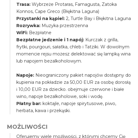
Trasa:
Wybrzeże Protaras, Famagusta, Zatoka
Konnos, Cape Greco (Błękitna Laguna)
Przystanki na kąpiel:
2, Turtle Bay i Błękitna Laguna
Rozrywka:
Muzyka przestrzenna
WiFi:
Bezpłatne
Bezpłatne jedzenie i 1 napój:
Kurczak z grilla,
frytki, pourgouri, sałatka, chleb i Tatziki. W dowolnym
momencie rejsu możesz delektować się lampką wina
lub napojem bezalkoholowym.
Napoje:
Nieograniczony pakiet napojów dostępny do
kupienia na pokładzie za 50,00 EUR za osobę dorosłą
i 10,00 EUR za dziecko. obejmuje czerwone i białe
wino, napoje bezalkoholowe, soki i wodę.
Płatny bar:
koktajle, napoje spirytusowe, piwo,
herbata, kawa i przekąski.
MOŻLIWOŚCI
Oferujemy wiele możliwości, z którymi chcemy Cię