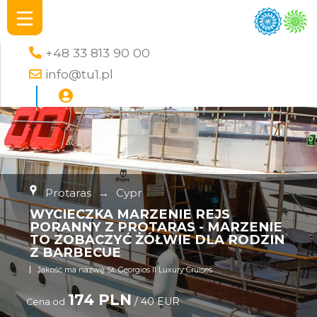
+48 33 813 90 00
info@tu1.pl
Protaras
→
Cypr
WYCIECZKA MARZENIE REJS
PORANNY Z PROTARAS - MARZENIE
TO ZOBACZYĆ ŻÓŁWIE DLA RODZIN
Z BARBECUE
Jakość ma nazwę St. Georgios II Luxury Cruises
174 PLN
/ 40 EUR
Cena od