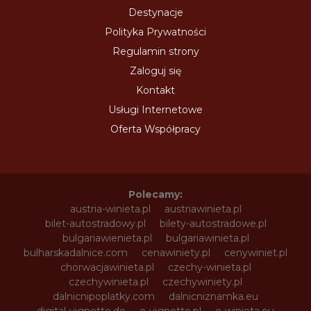
Destynacje
Polityka Prywatności
Regulamin strony
Zaloguj się
Kontakt
Usługi Internetowe
Oferta Współpracy
Polecamy:
austria-winieta.pl
austriawinieta.pl
bilet-autostradowy.pl
bilety-autostradowe.pl
bulgariawienieta.pl
bulgariawinieta.pl
bulharskadalnice.com
cenawiniety.pl
cenywiniet.pl
chorwacjawinieta.pl
czechy-winieta.pl
czechywinieta.pl
czechywiniety.pl
dalnicnipoplatky.com
dalnicniznamka.eu
digital-vignette.de
e-vignette.pl
e-winieta.eu