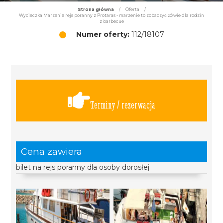
Strona główna
/
Oferta
/
Wycieczka Marzenie rejs poranny z Protaras - marzenie to zobaczyć żółwie dla rodzin
z barbecue
Numer oferty:
112/18107
Terminy / rezerwacja
Cena zawiera
bilet na rejs poranny dla osoby dorosłej