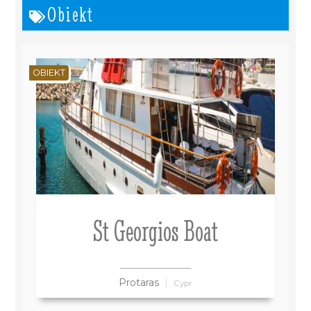
Obiekt
OBIEKT
St Georgios Boat
Protaras
Cypr