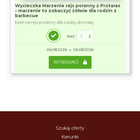
Wycieczka Marzenie rejs poranny z Protaras
- marzenie to zobaczyć żółwie dla rodzin z
barbecue
bilet na rejs poranny dla osoby dorosłej
Ilość:
→
06.08.2026
06.08.2026
WYBRANO
Szukaj oferty
Kierunki