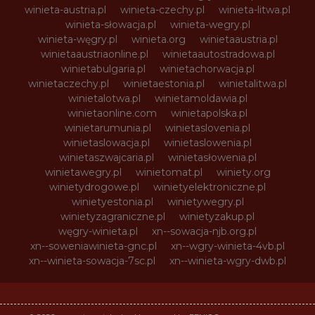
winieta-austria.pl
winieta-czechy.pl
winieta-litwa.pl
winieta-słowacja.pl
winieta-wegry.pl
winieta-węgry.pl
winieta.org
winietaaustria.pl
winietaaustriaonline.pl
winietaautostradowa.pl
winietabulgaria.pl
winietachorwacja.pl
winietaczechy.pl
winietaestonia.pl
winietalitwa.pl
winietalotwa.pl
winietamoldawia.pl
winietaonline.com
winietapolska.pl
winietarumunia.pl
winietaslovenia.pl
winietaslowacja.pl
winietaslowenia.pl
winietaszwajcaria.pl
winietasłowenia.pl
winietawegry.pl
winietomat.pl
winiety.org
winietydrogowe.pl
winietyelektroniczne.pl
winietyestonia.pl
winietywegry.pl
winietyzagraniczne.pl
winietyzakup.pl
węgry-winieta.pl
xn--sowacja-njb.org.pl
xn--soweniawinieta-gnc.pl
xn--wgry-winieta-4vb.pl
xn--winieta-sowacja-7sc.pl
xn--winieta-wgry-dwb.pl