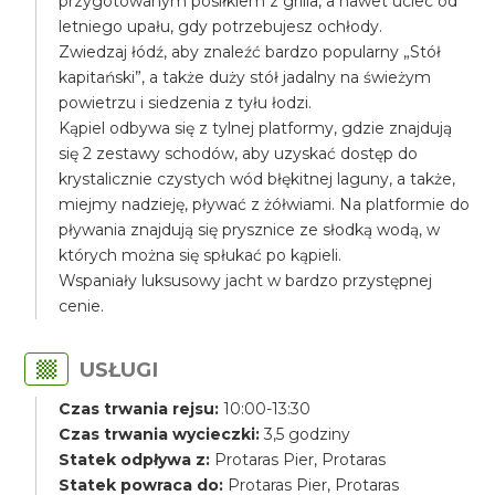
przygotowanym posiłkiem z grilla, a nawet uciec od
letniego upału, gdy potrzebujesz ochłody.
Zwiedzaj łódź, aby znaleźć bardzo popularny „Stół
kapitański”, a także duży stół jadalny na świeżym
powietrzu i siedzenia z tyłu łodzi.
Kąpiel odbywa się z tylnej platformy, gdzie znajdują
się 2 zestawy schodów, aby uzyskać dostęp do
krystalicznie czystych wód błękitnej laguny, a także,
miejmy nadzieję, pływać z żółwiami. Na platformie do
pływania znajdują się prysznice ze słodką wodą, w
których można się spłukać po kąpieli.
Wspaniały luksusowy jacht w bardzo przystępnej
cenie.
USŁUGI
Czas trwania rejsu:
10:00-13:30
Czas trwania wycieczki:
3,5 godziny
Statek odpływa z:
Protaras Pier, Protaras
Statek powraca do:
Protaras Pier, Protaras