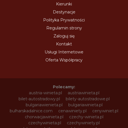
Kierunki
Destynacje
Polityka Prywatności
Regulamin strony
Zaloguj się
Kontakt
Usługi Internetowe
Oferta Współpracy
Polecamy:
austria-winieta.pl
austriawinieta.pl
bilet-autostradowy.pl
bilety-autostradowe.pl
bulgariawienieta.pl
bulgariawinieta.pl
bulharskadalnice.com
cenawiniety.pl
cenywiniet.pl
chorwacjawinieta.pl
czechy-winieta.pl
czechywinieta.pl
czechywiniety.pl