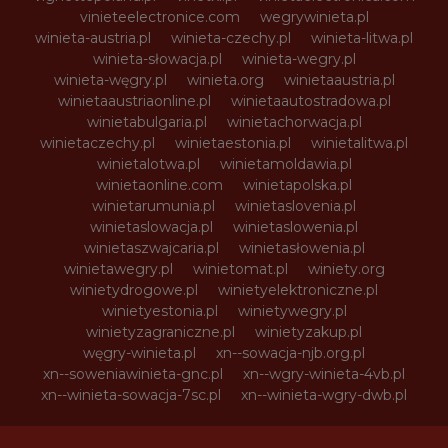
vinieteelectronice.com
wegrywinieta.pl
winieta-austria.pl
winieta-czechy.pl
winieta-litwa.pl
winieta-słowacja.pl
winieta-wegry.pl
winieta-węgry.pl
winieta.org
winietaaustria.pl
winietaaustriaonline.pl
winietaautostradowa.pl
winietabulgaria.pl
winietachorwacja.pl
winietaczechy.pl
winietaestonia.pl
winietalitwa.pl
winietalotwa.pl
winietamoldawia.pl
winietaonline.com
winietapolska.pl
winietarumunia.pl
winietaslovenia.pl
winietaslowacja.pl
winietaslowenia.pl
winietaszwajcaria.pl
winietasłowenia.pl
winietawegry.pl
winietomat.pl
winiety.org
winietydrogowe.pl
winietyelektroniczne.pl
winietyestonia.pl
winietywegry.pl
winietyzagraniczne.pl
winietyzakup.pl
węgry-winieta.pl
xn--sowacja-njb.org.pl
xn--soweniawinieta-gnc.pl
xn--wgry-winieta-4vb.pl
xn--winieta-sowacja-7sc.pl
xn--winieta-wgry-dwb.pl