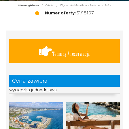
Strona główna
/
Oferta
/
Wycieczka Marathon z Protaras do Pafos
Numer oferty:
51/18107
Terminy / rezerwacja
Cena zawiera
wycieczka jednodniowa