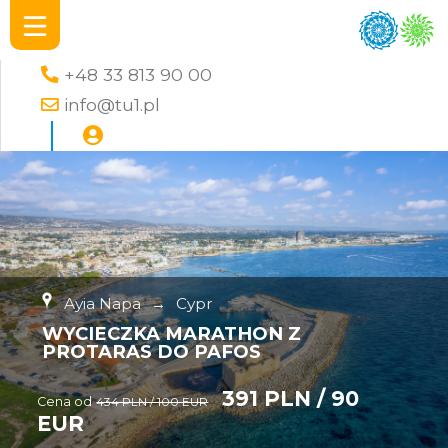
+48 33 813 90 00
info@tu1.pl
Ayia Napa
→
Cypr
WYCIECZKA MARATHON Z
PROTARAS DO PAFOS
391 PLN / 90
Cena od
434 PLN / 100 EUR
EUR