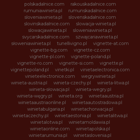
polskadalnice.com
rakouskadalnice.com
rumuniawinieta.pl
rumunskadalnice.com
sloveniawinieta.pl
slovenskadalnice.com
slovinskadalnice.com
slowacja-winieta.pl
slowacjawinieta.pl
sloweniawinieta.pl
svycarskadalnice.com
szwajcariawinieta.pl
słoweniawinieta.pl
tunellivigno.pl
vignette-at.com
vignette-bg.com
vignette-cz.com
vignette-pl.com
vignette-poland.pl
vignette-ro.com
vignette-si.com
vignette.pl
vignettepoland.pl
vinetki.pl
vinietaelectronica.com
vinieteelectronice.com
wegrywinieta.pl
winieta-austria.pl
winieta-czechy.pl
winieta-litwa.pl
winieta-słowacja.pl
winieta-wegry.pl
winieta-węgry.pl
winieta.org
winietaaustria.pl
winietaaustriaonline.pl
winietaautostradowa.pl
winietabulgaria.pl
winietachorwacja.pl
winietaczechy.pl
winietaestonia.pl
winietalitwa.pl
winietalotwa.pl
winietamoldawia.pl
winietaonline.com
winietapolska.pl
winietarumunia.pl
winietaslovenia.pl