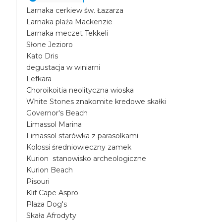
Larnaka cerkiew św. Łazarza
Larnaka plaża Mackenzie
Larnaka meczet Tekkeli
Słone Jezioro
Kato Dris
degustacja w winiarni
Lefkara
Choroikoitia neolityczna wioska
White Stones znakomite kredowe skałki
Governor's Beach
Limassol Marina
Limassol starówka z parasolkami
Kolossi średniowieczny zamek
Kurion stanowisko archeologiczne
Kurion Beach
Pisouri
Klif Cape Aspro
Plaża Dog's
Skała Afrodyty