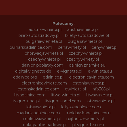
Polecamy:
austria-winieta.pl
austriawinieta.pl
bilet-autostradowy.pl
bilety-autostradowe.pl
bulgariawienieta.pl
bulgariawinieta.pl
bulharskadalnice.com
cenawiniety.pl
cenywiniet.pl
chorwacjawinieta.pl
czechy-winieta.pl
czechywinieta.pl
czechywiniety.pl
dalnicnipoplatky.com
dalnicniznamka.eu
digital-vignette.de
e-vignette.pl
e-winieta.eu
edalnice.org
edalnice.pl
electronicavinieta.com
electroniceviniete.com
estoniawinieta.pl
estonskadalnice.com
ewinieta.pl
info365.pl
litvadalnice.com
litwa-winieta.pl
litwawinieta.pl
livignotunel.pl
livignotunnel.com
lotvawinieta.pl
lotwawinieta.pl
lotysskadalnice.com
madarskadalnice.com
moldavskadalnice.com
moldawiawinieta.pl
najtanszewiniety.pl
oplatyautostradowe.pl
pl-vignette.com