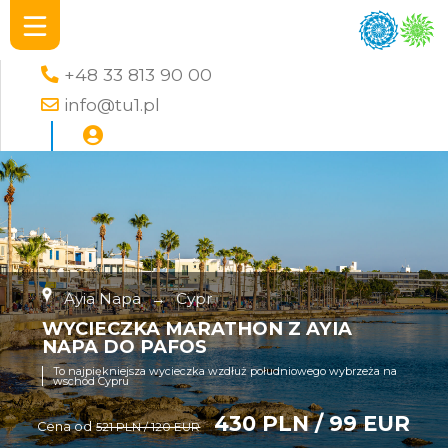
+48 33 813 90 00
info@tu1.pl
Ayia Napa
→
Cypr
WYCIECZKA MARATHON Z AYIA
NAPA DO PAFOS
To najpiękniejsza wycieczka wzdłuż południowego wybrzeża na
wschód Cypru
430 PLN / 99 EUR
Cena od
521 PLN / 120 EUR