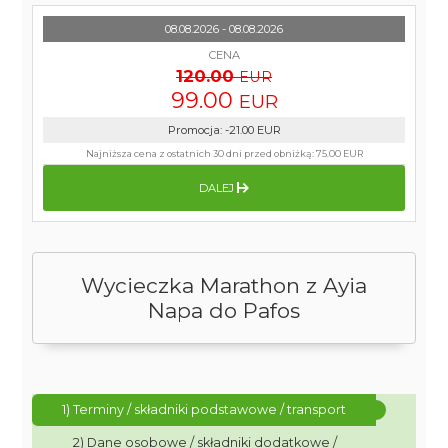
08.08.2026 - 08.08.2026
CENA
120.00
EUR
99.00
EUR
Promocja
:
-21.00
EUR
Najniższa cena z ostatnich 30 dni przed obniżką:
75.00 EUR
DALEJ
Wycieczka Marathon z Ayia
Napa do Pafos
1) Terminy / składniki podstawowe / transport
2) Dane osobowe / składniki dodatkowe /