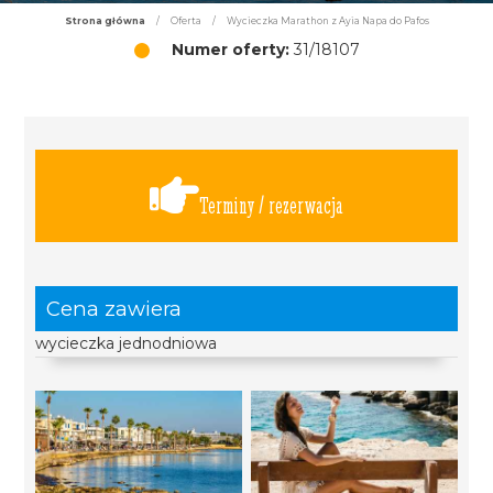
Strona główna
/
Oferta
/
Wycieczka Marathon z Ayia Napa do Pafos
Numer oferty:
31/18107
Terminy / rezerwacja
Cena zawiera
wycieczka jednodniowa