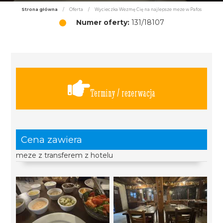
Strona główna
/
Oferta
/
Wycieczka Wezmę Cię na najlepsze meze w Pafos
Numer oferty:
131/18107
Terminy / rezerwacja
Cena zawiera
meze z transferem z hotelu