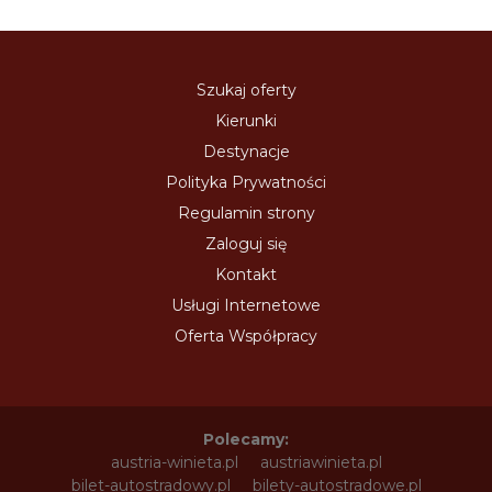
Szukaj oferty
Kierunki
Destynacje
Polityka Prywatności
Regulamin strony
Zaloguj się
Kontakt
Usługi Internetowe
Oferta Współpracy
Polecamy:
austria-winieta.pl
austriawinieta.pl
bilet-autostradowy.pl
bilety-autostradowe.pl