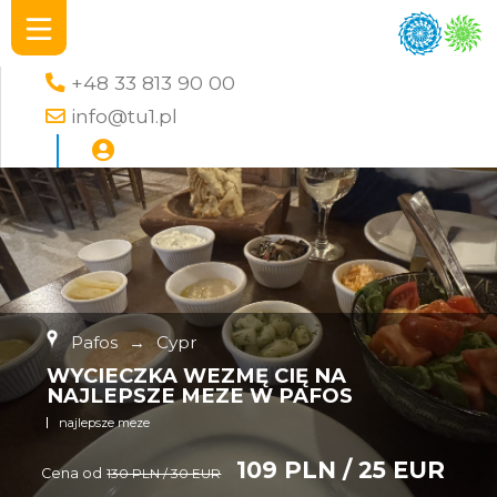
+48 33 813 90 00
info@tu1.pl
Pafos
→
Cypr
WYCIECZKA WEZMĘ CIĘ NA
NAJLEPSZE MEZE W PAFOS
najlepsze meze
109 PLN / 25 EUR
Cena od
130 PLN / 30 EUR