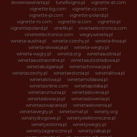
słoweniawinieta.pl
tunellivigno.pl
vignette-at.com
vignette-bg.com
vignette-cz.com
vignette-pl.com
vignette-poland.pl
vignette-ro.com
vignette-si.com
vignette.pl
vignettepoland.pl
vinetki.pl
vinietaelectronica.com
vinieteelectronice.com
wegrywinieta.pl
winieta-austria.pl
winieta-czechy.pl
winieta-litwa.pl
winieta-słowacja.pl
winieta-wegry.pl
winieta-węgry.pl
winieta.org
winietaaustria.pl
winietaaustriaonline.pl
winietaautostradowa.pl
winietabulgaria.pl
winietachorwacja.pl
winietaczechy.pl
winietaestonia.pl
winietalitwa.pl
winietalotwa.pl
winietamoldawia.pl
winietaonline.com
winietapolska.pl
winietarumunia.pl
winietaslovenia.pl
winietaslowacja.pl
winietaslowenia.pl
winietaszwajcaria.pl
winietasłowenia.pl
winietawegry.pl
winietomat.pl
winiety.org
winietydrogowe.pl
winietyelektroniczne.pl
winietyestonia.pl
winietywegry.pl
winietyzagraniczne.pl
winietyzakup.pl