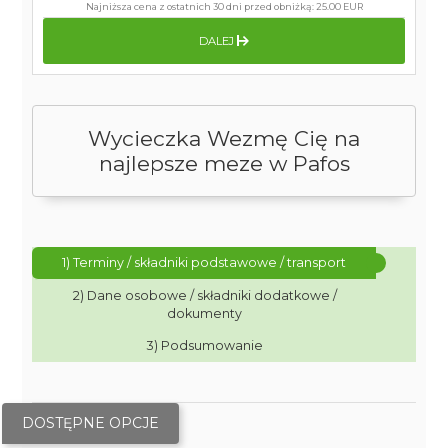
Najniższa cena z ostatnich 30 dni przed obniżką:
25.00 EUR
DALEJ
Wycieczka Wezmę Cię na
najlepsze meze w Pafos
1) Terminy / składniki podstawowe / transport
2) Dane osobowe / składniki dodatkowe /
dokumenty
3) Podsumowanie
DOSTĘPNE OPCJE