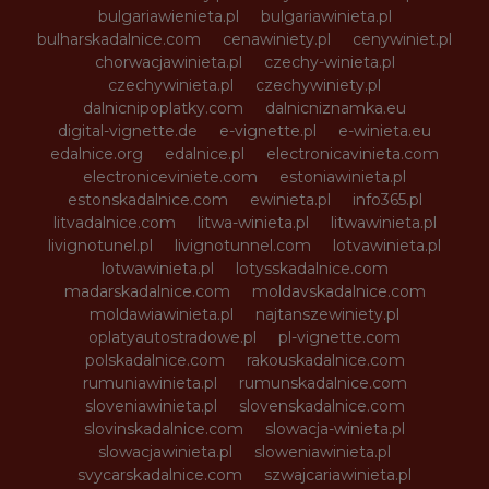
bulgariawienieta.pl
bulgariawinieta.pl
bulharskadalnice.com
cenawiniety.pl
cenywiniet.pl
chorwacjawinieta.pl
czechy-winieta.pl
czechywinieta.pl
czechywiniety.pl
dalnicnipoplatky.com
dalnicniznamka.eu
digital-vignette.de
e-vignette.pl
e-winieta.eu
edalnice.org
edalnice.pl
electronicavinieta.com
electroniceviniete.com
estoniawinieta.pl
estonskadalnice.com
ewinieta.pl
info365.pl
litvadalnice.com
litwa-winieta.pl
litwawinieta.pl
livignotunel.pl
livignotunnel.com
lotvawinieta.pl
lotwawinieta.pl
lotysskadalnice.com
madarskadalnice.com
moldavskadalnice.com
moldawiawinieta.pl
najtanszewiniety.pl
oplatyautostradowe.pl
pl-vignette.com
polskadalnice.com
rakouskadalnice.com
rumuniawinieta.pl
rumunskadalnice.com
sloveniawinieta.pl
slovenskadalnice.com
slovinskadalnice.com
slowacja-winieta.pl
slowacjawinieta.pl
sloweniawinieta.pl
svycarskadalnice.com
szwajcariawinieta.pl